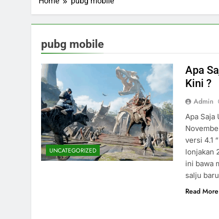
Home
pubg mobile
pubg mobile
Apa Sa
Kini ?
Admin
Apa Saja
November
versi 4.1
UNCATEGORIZED
lonjakan 
ini bawa
salju bar
Read More