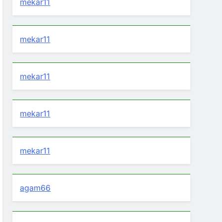
mekar11
mekar11
mekar11
mekar11
mekar11
agam66