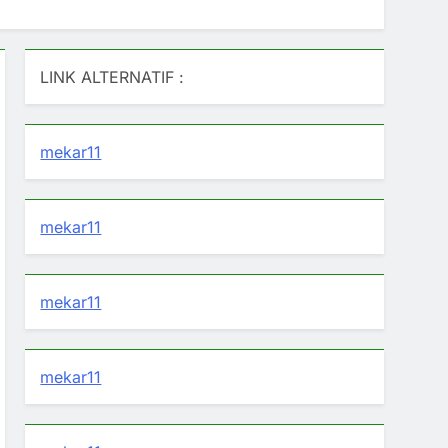
LINK ALTERNATIF :
mekar11
mekar11
mekar11
mekar11