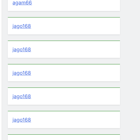
agam66
jago168
jago168
jago168
jago168
jago168