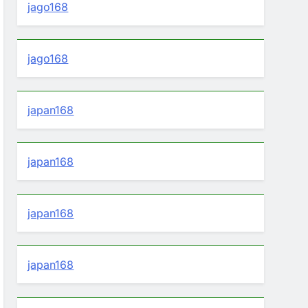
jago168
jago168
japan168
japan168
japan168
japan168