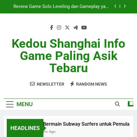
Skip
Review Game Solo Leveling dan Gameplay yang
to
Ditawarkan
content
Mengenal Gameplay dan Dunia Terbuka Where
Winds Meet
Tips Memilih Mobil Terbaik untuk Pemula di
Asphalt Legends
Kedou Shanghai Info
Tips Bermain Subway Surfers untuk Pemula
Game Paling Asik
Review Game Solo Leveling dan Gameplay yang
Tebaru
Ditawarkan
Mengenal Gameplay dan Dunia Terbuka Where
Winds Meet
NEWSLETTER
RANDOM NEWS
Tips Memilih Mobil Terbaik untuk Pemula di
Asphalt Legends
MENU
Tips Bermain Subway Surfers untuk Pemula
HEADLINES
7 Months Ago