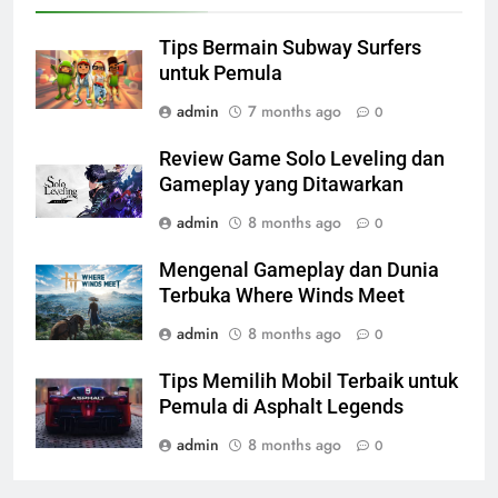
Tips Bermain Subway Surfers
untuk Pemula
admin
7 months ago
0
Review Game Solo Leveling dan
Gameplay yang Ditawarkan
admin
8 months ago
0
Mengenal Gameplay dan Dunia
Terbuka Where Winds Meet
admin
8 months ago
0
Tips Memilih Mobil Terbaik untuk
Pemula di Asphalt Legends
admin
8 months ago
0