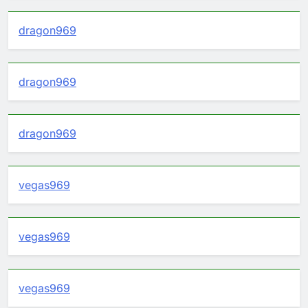
dragon969
dragon969
dragon969
vegas969
vegas969
vegas969