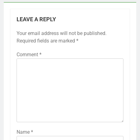
LEAVE A REPLY
Your email address will not be published.
Required fields are marked
*
Comment
*
Name
*