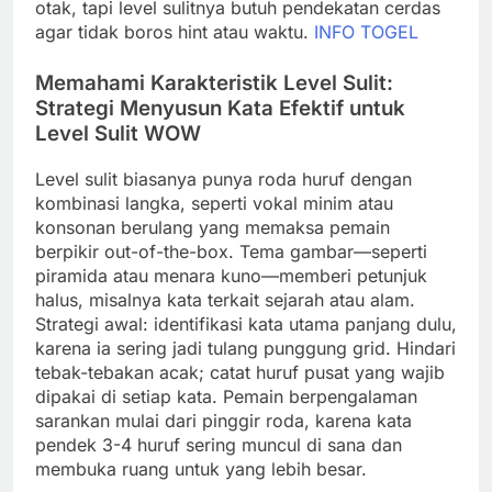
otak, tapi level sulitnya butuh pendekatan cerdas
agar tidak boros hint atau waktu.
INFO TOGEL
Memahami Karakteristik Level Sulit:
Strategi Menyusun Kata Efektif untuk
Level Sulit WOW
Level sulit biasanya punya roda huruf dengan
kombinasi langka, seperti vokal minim atau
konsonan berulang yang memaksa pemain
berpikir out-of-the-box. Tema gambar—seperti
piramida atau menara kuno—memberi petunjuk
halus, misalnya kata terkait sejarah atau alam.
Strategi awal: identifikasi kata utama panjang dulu,
karena ia sering jadi tulang punggung grid. Hindari
tebak-tebakan acak; catat huruf pusat yang wajib
dipakai di setiap kata. Pemain berpengalaman
sarankan mulai dari pinggir roda, karena kata
pendek 3-4 huruf sering muncul di sana dan
membuka ruang untuk yang lebih besar.