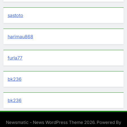
sastoto
harimau868
furla77
bk236
bk236
Newsmatic - News WordPress Theme 2026. Powered By