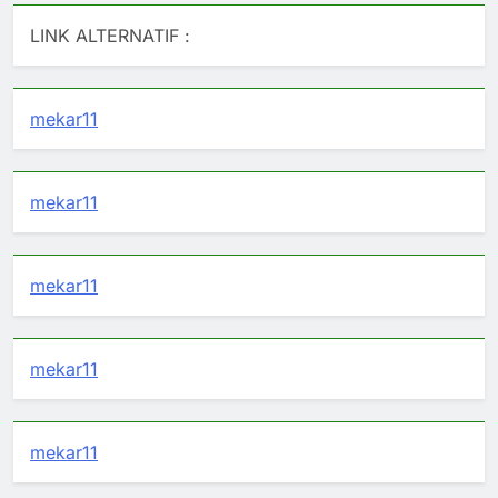
LINK ALTERNATIF :
mekar11
mekar11
mekar11
mekar11
mekar11