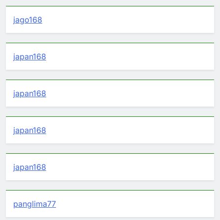
jago168
japan168
japan168
japan168
japan168
panglima77