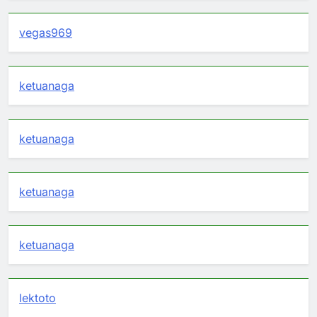
vegas969
ketuanaga
ketuanaga
ketuanaga
ketuanaga
lektoto