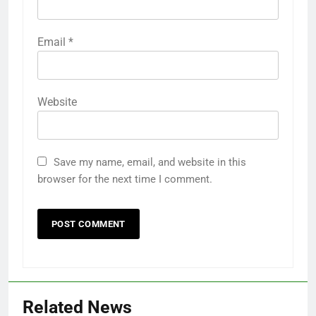
Email
*
Website
Save my name, email, and website in this
browser for the next time I comment.
Related News